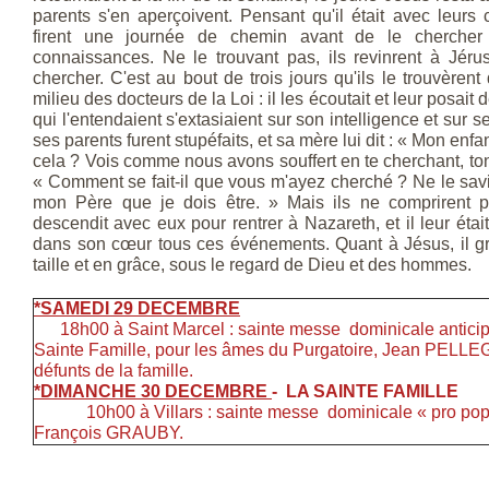
parents s'en aperçoivent. Pensant qu'il était avec leurs
firent une journée de chemin avant de le chercher 
connaissances. Ne le trouvant pas, ils revinrent à Jéru
chercher. C'est au bout de trois jours qu'ils le trouvèren
milieu des docteurs de la Loi : il les écoutait et leur posait
qui l'entendaient s'extasiaient sur son intelligence et sur 
ses parents furent stupéfaits, et sa mère lui dit : « Mon enfa
cela ? Vois comme nous avons souffert en te cherchant, ton pè
« Comment se fait-il que vous m'ayez cherché ? Ne le sav
mon Père que je dois être. » Mais ils ne comprirent pas
descendit avec eux pour rentrer à Nazareth, et il leur éta
dans son cœur tous ces événements. Quant à Jésus, il gr
taille et en grâce, sous le regard de Dieu et des hommes.
*SAMEDI 29 DECEMBRE
18h00 à Saint Marcel : sainte messe dominicale anticip
Sainte Famille, pour les âmes du Purgatoire, Jean PELLEG
défunts de la famille.
*DIMANCHE 30 DECEMBRE
- LA SAINTE FAMILLE
10h00 à Villars : sainte messe dominicale « pro pop
François GRAUBY.