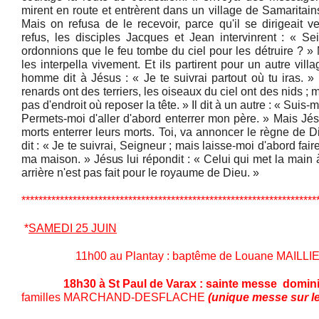
mirent en route et entrèrent dans un village de Samaritai
Mais on refusa de le recevoir, parce qu'il se dirigeait 
refus, les disciples Jacques et Jean intervinrent : « S
ordonnions que le feu tombe du ciel pour les détruire ? »
les interpella vivement. Et ils partirent pour un autre vil
homme dit à Jésus : « Je te suivrai partout où tu iras. »
renards ont des terriers, les oiseaux du ciel ont des nids ; 
pas d'endroit où reposer la tête. » Il dit à un autre : « Suis
Permets-moi d'aller d'abord enterrer mon père. » Mais Jés
morts enterrer leurs morts. Toi, va annoncer le règne de D
dit : « Je te suivrai, Seigneur ; mais laisse-moi d'abord f
ma maison. » Jésus lui répondit : « Celui qui met la main 
arrière n'est pas fait pour le royaume de Dieu. »
*********************************************************************
*
SAMEDI 25 JUIN
11h00 au Plantay : baptême de Louane MAILLIE
18h30 à St Paul de Varax : sainte messe domini
familles MARCHAND-DESFLACHE
(unique messe sur le