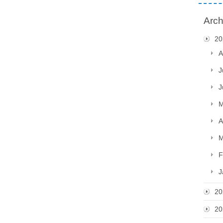
Arch
20
A
J
J
M
A
M
F
J
20
20