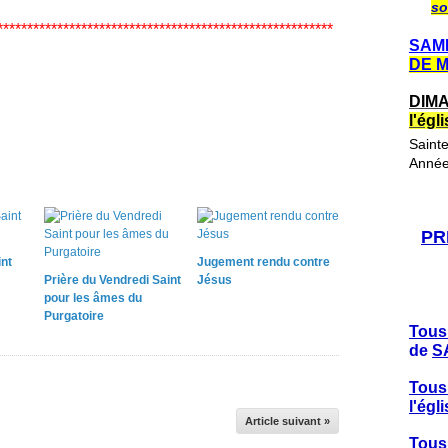
so
********************************************************
SAME
DE 
DIMA
l'ég
Saint
Année
PR
int
Jugement rendu contre
Prière du Vendredi Saint
Jésus
pour les âmes du
Purgatoire
Tous
de
S
Tous
l'ég
Article suivant »
Tous