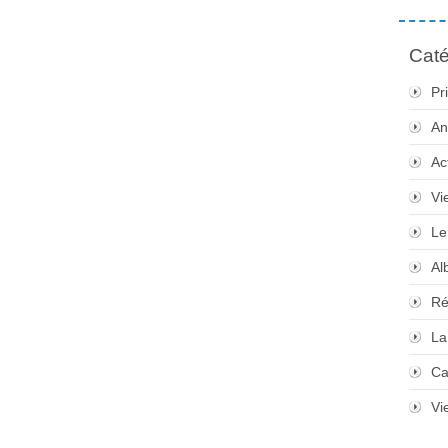
Caté
Pr
An
Ac
Vi
Le
Al
Ré
La
Ca
Vi