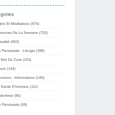
gories
ière Et Méditations (974)
nonces De La Semaine (702)
tualité (502)
e Paroissiale - Liturgie (398)
 Mot Du Curé (153)
bum (144)
unions - Informations (140)
 Garde D'honneur (111)
téchèse (86)
e Paroissiale (58)