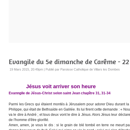
Evangile du 5e dimanche de Carême - 22
19 Mars 2015, 20:49pm
|
Publié par Paroisse Catholique de Villars les Dombes
Jésus voit arriver son heure
Evanngile de Jésus-Christ selon saint Jean chapître 31, 31-34
Parmi les Grecs qui étaient montés à Jérusalem pour adorer Dieu durant l
Philippe, qui était de Bethsaïde en Galilée. Ils lui firent cette demande : « No
va le dire à André ; et tous deux vont le dire à Jésus. Alors Jésus leur déclare
de l'homme d'être glorifié.
Amen, amen, je vous le dis : si le grain de blé tombé en terre ne meurt pas, i