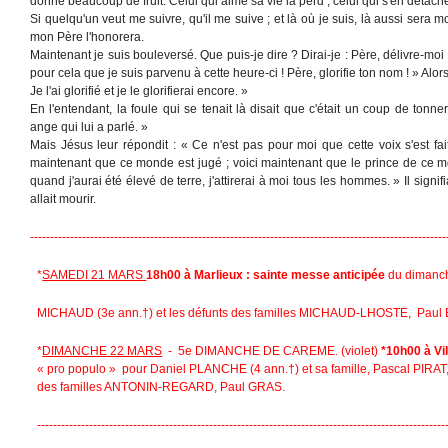
donne beaucoup de fruit. Celui qui aime sa vie la perd ; celui qui s'en détache
Si quelqu'un veut me suivre, qu'il me suive ; et là où je suis, là aussi sera m
mon Père l'honorera.
Maintenant je suis bouleversé. Que puis-je dire ? Dirai-je : Père, délivre-moi
pour cela que je suis parvenu à cette heure-ci ! Père, glorifie ton nom ! » Alors,
Je l'ai glorifié et je le glorifierai encore. »
En l'entendant, la foule qui se tenait là disait que c'était un coup de tonner
ange qui lui a parlé. »
Mais Jésus leur répondit : « Ce n'est pas pour moi que cette voix s'est fai
maintenant que ce monde est jugé ; voici maintenant que le prince de ce mo
quand j'aurai été élevé de terre, j'attirerai à moi tous les hommes. » Il signif
allait mourir.
--------------------------------------------------------------------------------------------------------
*
SAMEDI 21 MARS
18h00 à Marlieux : sainte messe anticipée
du dimanc
MICHAUD (3e ann.†) et les défunts des familles MICHAUD-LHOSTE, Pau
*
DIMANCHE 22 MARS
- 5e DIMANCHE DE CAREME. (violet)
*10h00 à Vi
« pro populo » pour Daniel PLANCHE (4 ann.†) et sa famille, Pascal PIRAT
des familles ANTONIN-REGARD, Paul GRAS.
------------------------------------------------------------------------------------------------------