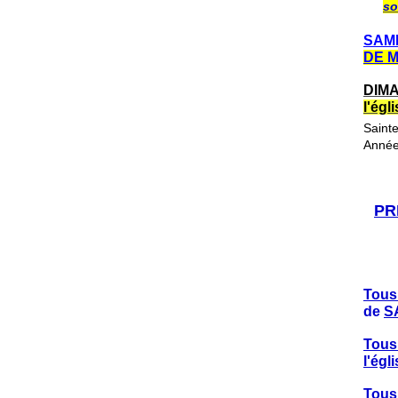
so
SAME
DE 
DIMA
l'ég
Saint
Année
PR
Tous
de
S
Tous
l'ég
Tous