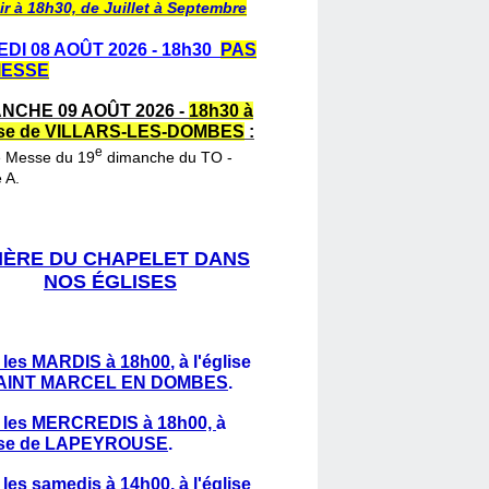
ir à 18h30, de Juillet à Septembre
DI 08 AOÛT 2026 - 18h30
PAS
MESSE
NCHE 09 AOÛT 2026 -
18h30 à
lise de VILLARS-LES-DOMBES
:
e
e Messe du 19
dimanche du TO -
 A.
IÈRE DU CHAPELET DANS
NOS ÉGLISES
 les MARDIS à 18h00
,
à l'église
AINT MARCEL EN DOMBES
.
 les MERCREDIS à 18h00,
à
lise de LAPEYROUSE
.
 les samedis à 14h00
, à l'église