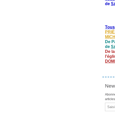
de
S
Tous
PRIÈ
MIC
De Pâ
de
S
De la
l'égl
DOM
News
Abonne
article
Email