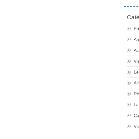
Caté
Pr
An
Ac
Vi
Le
Al
Ré
La
Ca
Vi