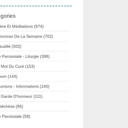
gories
ière Et Méditations (974)
nonces De La Semaine (702)
tualité (502)
e Paroissiale - Liturgie (398)
 Mot Du Curé (153)
bum (144)
unions - Informations (140)
 Garde D'honneur (111)
téchèse (86)
e Paroissiale (58)