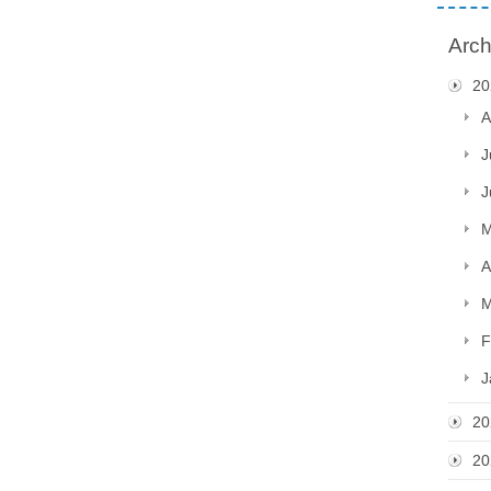
Arch
20
A
J
J
M
A
M
F
J
20
20