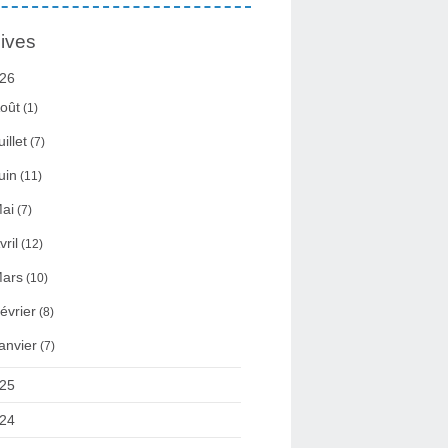
ives
26
oût
(1)
uillet
(7)
uin
(11)
ai
(7)
vril
(12)
ars
(10)
évrier
(8)
anvier
(7)
25
24