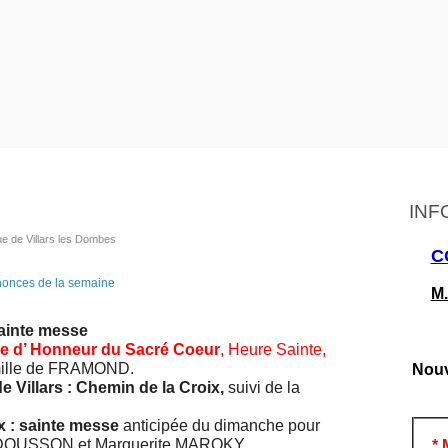
INF
ue de Villars les Dombes
C
M.
sainte messe
rde d’ Honneur du Sacré Coeur
, Heure Sainte,
amille de FRAMOND.
Nouv
de Villars : Chemin de la Croix,
suivi de la
x : sainte messe
anticipée du dimanche pour
T-DOUSSON et Marguerite MAROKY.
*