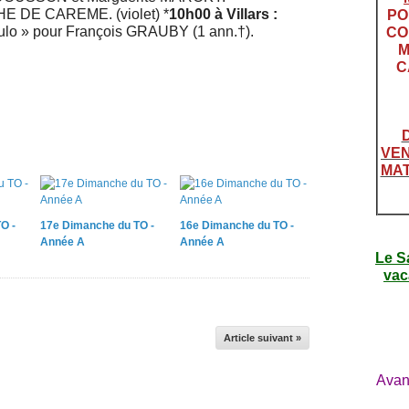
E DE CAREME. (violet) *
10h00 à Villars :
PO
ulo » pour François GRAUBY (1 ann.†).
CO
M
C
VEN
MAT
O -
17e Dimanche du TO -
16e Dimanche du TO -
Année A
Année A
Le S
vac
Article suivant »
Avan