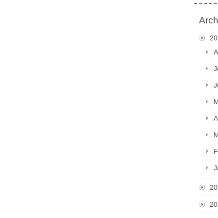
Arch
20
A
J
J
M
A
M
F
J
20
20