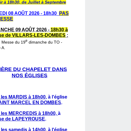
ir à 18h30, de Juillet à Septembre
DI 08 AOÛT 2026 - 18h30
PAS
MESSE
NCHE 09 AOÛT 2026 -
18h30 à
lise de VILLARS-LES-DOMBES
:
e
e Messe du 19
dimanche du TO -
 A.
IÈRE DU CHAPELET DANS
NOS ÉGLISES
 les MARDIS à 18h00
,
à l'église
AINT MARCEL EN DOMBES
.
 les MERCREDIS à 18h00,
à
lise de LAPEYROUSE
.
 les samedis à 14h00
, à l'église