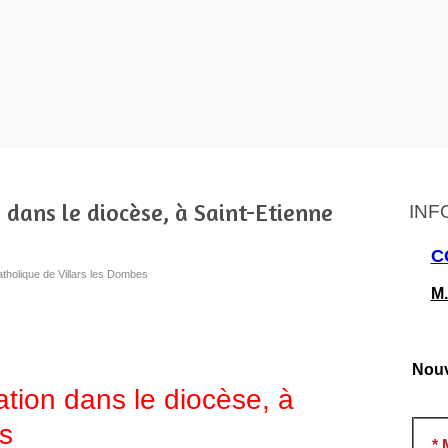
dans le diocèse, à Saint-Etienne
INF
C
atholique de Villars les Dombes
M.
Nouv
tion dans le diocèse, à
s
*