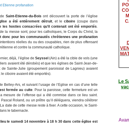
PO
CO
M
s de
Saint-Etienne-du-Bois
ont découvert la porte de l’église
C
glise a été entièrement détruit
, et le
ciboire
(coupe dans
e les hosties consacrées qu’il contenait ont été emportés
.
de la messe sont, pour les catholiques, le Corps du Christ, la
st donc pour les communautés chrétiennes une profanation
 intentions réelles du ou des coupables, rien de plus offensant
chrétienne et contre la communauté catholique.
VEN
MAT
rnier, déjà, l’église de
Seyssel
(Ain) a été la cible de vols (une
liers avaient été dérobés) et que les églises de Saint-Jean-de-
 de Sainte-Julie (groupement paroissial de Lagnieu) avaient
 le ciboire avaient été emportés).
Le S
elley-Ars, et suivant l’usage de l’Eglise en cas d’une telle
vac
 est fermée au culte
. Pour la paroisse, cette fermeture est un
e la mesure de l’offense qui a été commise dans ce lieu saint.
 Pascal Roland, ou un prêtre qu’il déléguera, viendra célébrer
 La date de cette messe reste à fixer. A cette occasion, le Saint-
dans le tabernacle.
Avan
 lieu le samedi 14 novembre à 18 h 30 dans cette église est