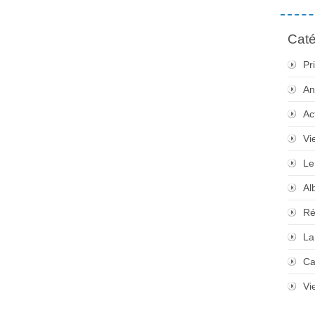
Caté
Pr
An
Ac
Vi
Le
Al
Ré
La
Ca
Vi