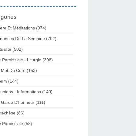
gories
ière Et Méditations (974)
nonces De La Semaine (702)
tualité (502)
e Paroissiale - Liturgie (398)
 Mot Du Curé (153)
bum (144)
unions - Informations (140)
 Garde D'honneur (111)
téchèse (86)
e Paroissiale (58)