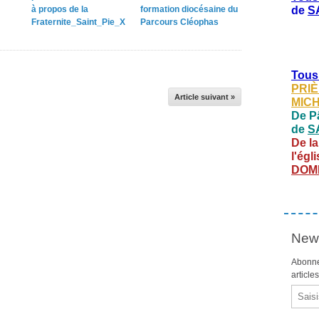
à propos de la
formation diocésaine du
de
S
Fraternite_Saint_Pie_X
Parcours Cléophas
Tous
PRIÈ
Article suivant »
MIC
De Pâ
de
S
De la
l'égl
DOM
News
Abonne
article
Email