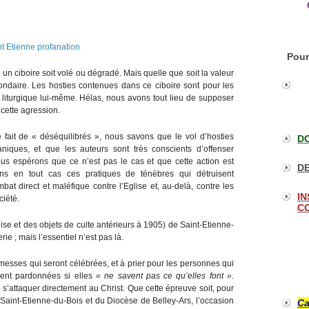
Pour
 un ciboire soit volé ou dégradé. Mais quelle que soit la valeur
ondaire. Les hosties contenues dans ce ciboire sont pour les
t liturgique lui-même. Hélas, nous avons tout lieu de supposer
 cette agression.
 fait de « déséquilibrés », nous savons que le vol d’hosties
DO
aniques, et que les auteurs sont très conscients d’offenser
Nous espérons que ce n’est pas le cas et que cette action est
DE
ns en tout cas ces pratiques de ténèbres qui détruisent
bat direct et maléfique contre l’Eglise et, au-delà, contre les
IN
ciété.
CO
ise et des objets de culte antérieurs à 1905) de Saint-Etienne-
e ; mais l’essentiel n’est pas là.
 messes qui seront célébrées, et à prier pour les personnes qui
ient pardonnées si elles
« ne savent pas ce qu’elles font ».
 s’attaquer directement au Christ. Que cette épreuve soit, pour
 Saint-Etienne-du-Bois et du Diocèse de Belley-Ars, l’occasion
Ca