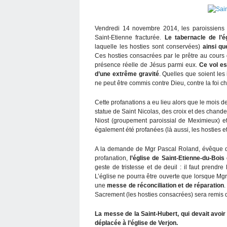
Vendredi 14 novembre 2014, les paroissien
Saint-Etienne fracturée.
Le tabernacle de l’é
laquelle les hosties sont conservées)
ainsi qu
Ces hosties consacrées par le prêtre au cours 
présence réelle de Jésus parmi eux.
Ce vol e
d’une extrême gravité
. Quelles que soient les
ne peut être commis contre Dieu, contre la foi 
Cette profanations a eu lieu alors que le mois de
statue de Saint Nicolas, des croix et des chande
Niost (groupement paroissial de Meximieux) et
également été profanées (là aussi, les hosties et
A la demande de Mgr Pascal Roland, évêque de B
profanation,
l’église de Saint-Etienne-du-Bois
geste de tristesse et de deuil : il faut prendr
L’église ne pourra être ouverte que lorsque Mgr
une
messe de réconciliation et de réparation
.
Sacrement (les hosties consacrées) sera remis 
La messe de la Saint-Hubert, qui devait avoir
déplacée à l’église de Verjon.