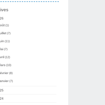
ives
26
oût
(1)
uillet
(7)
uin
(11)
ai
(7)
vril
(12)
ars
(10)
évrier
(8)
anvier
(7)
25
24