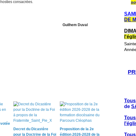
s hosties consacrées.
so
SAME
DE 
i Guilhem Duval
DIMA
l'ég
Saint
Année
PR
Tous
de
S
Tous
l'ég
e votée
Decret du Dicastère
Proposition de la 2e
Tous
pour la Doctrine de la Foi
édition 2026-2028 de la