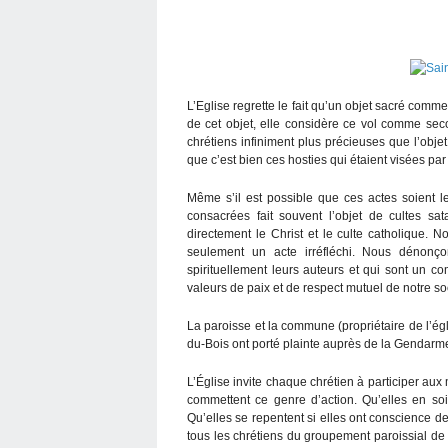
L’Eglise regrette le fait qu’un objet sacré comme
de cet objet, elle considère ce vol comme sec
chrétiens infiniment plus précieuses que l’obje
que c’est bien ces hosties qui étaient visées par
Même s’il est possible que ces actes soient le
consacrées fait souvent l’objet de cultes sat
directement le Christ et le culte catholique. 
seulement un acte irréfléchi. Nous dénonço
spirituellement leurs auteurs et qui sont un com
valeurs de paix et de respect mutuel de notre so
La paroisse et la commune (propriétaire de l’égl
du-Bois ont porté plainte auprès de la Gendarmeri
L’Église invite chaque chrétien à participer aux
commettent ce genre d’action. Qu’elles en so
Qu’elles se repentent si elles ont conscience de
tous les chrétiens du groupement paroissial de