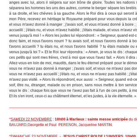
anges avec lui, alors il siégera sur son trône de gloire. Toutes les nations 
séparera les hommes les uns des autres, comme le berger sépare les brebis d
à sa droite, et les chèvres à sa gauche. Alors le Roi dira à ceux qui seront à
mon Père, recevez en héritage le Royaume préparé pour vous depuis la créa
et vous m'avez donné à manger ; j'avais soif, et vous m'avez donné à boire ; j
accueilli ; j'étais nu, et vous m'avez habillé ; j'étais malade, et vous m'avez vis
venus jusqu'à moi ! » Alors les justes lui répondront : « Seigneur, quand est
donc faim, et nous t'avons nourri ? tu avais soif, et nous t'avons donné à boi
t'avons accueilli ? tu étais nu, et nous t'avons habillé ? tu étais malad
venus jusqu'à toi ? » Et le Roi leur répondra : « Amen, je vous le dis : chaque 
ces petits qui sont mes frères, c'est à moi que vous l'avez fait. » Alors il dir
Allez-vous-en loin de moi, maudits, dans le feu éternel préparé pour le démon 
vous ne m'avez pas donné à manger ; j'avais soif, et vous ne m'avez pas donné
vous ne m'avez pas accueilli ; j'étais nu, et vous ne m'avez pas habillé ; j'ét
m'avez pas visité. » Alors ils répondront, eux aussi : « Seigneur, quand est-c
soif, être nu, étranger, malade ou en prison, sans nous mettre à ton service
vous le dis : chaque fois que vous ne l'avez pas fait à l'un de ces petits, à mo
Et ils s'en iront, ceux-ci au châtiment éternel, et les justes, à la vie éternelle. »
--------------------------------------------------------------------------------------------------------
*
SAMEDI 22 NOVEMBRE
:
18h00 à Marlieux : sainte messe anticipée
du d
BAUJARD,Georgette et Paul PERENON, Jacqueline MARTIN.
*
DIMANCHE 23 NOVEMBRE
-
JESUS CHRIST ROI DE L’UNIVERS
10h00 