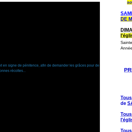
so
SAME
DE 
DIMA
l'ég
Saint
Année
PR
Tous
de
S
Tous
l'ég
Tous