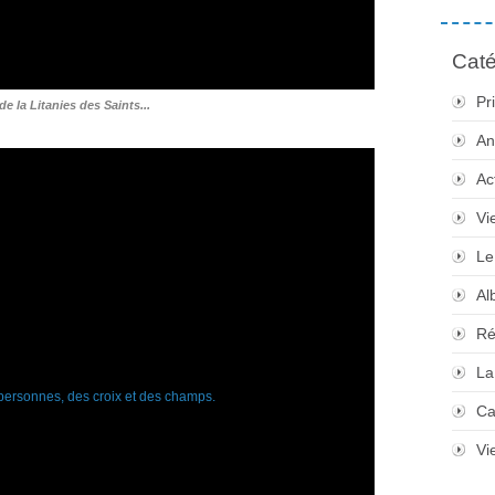
Caté
Pr
de la Litanies des Saints...
An
Ac
Vi
Le
Al
Ré
La
Ca
Vi