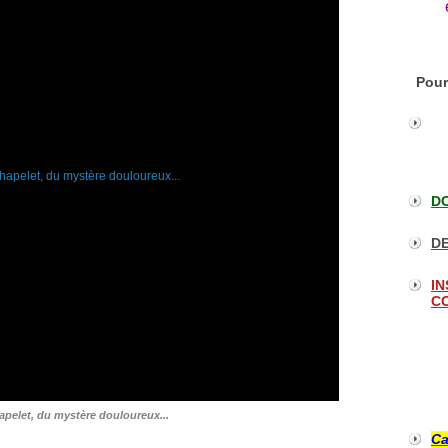
Pour
DO
DE
IN
CO
apelet, du mystère douloureux...
Ca