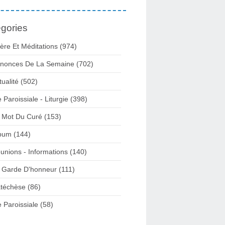
gories
ière Et Méditations (974)
nonces De La Semaine (702)
tualité (502)
e Paroissiale - Liturgie (398)
 Mot Du Curé (153)
bum (144)
unions - Informations (140)
 Garde D'honneur (111)
téchèse (86)
e Paroissiale (58)