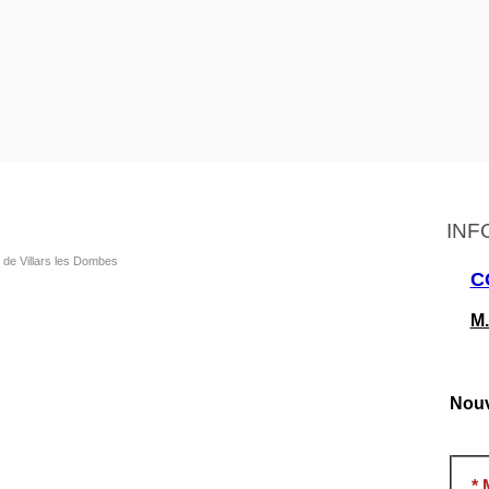
INF
 de Villars les Dombes
C
M.
Nouv
*