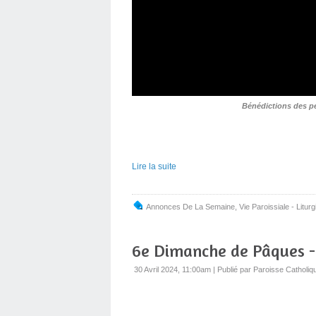
Bénédictions des p
Lire la suite
Annonces De La Semaine
,
Vie Paroissiale - Liturg
6e Dimanche de Pâques -
30 Avril 2024, 11:00am
|
Publié par Paroisse Catholiq