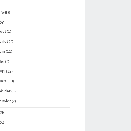
ives
26
oût
(1)
uillet
(7)
uin
(11)
ai
(7)
vril
(12)
ars
(10)
évrier
(8)
anvier
(7)
25
24