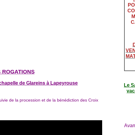
PO
CO
M
C
VEN
MAT
S ROGATIONS
chapelle de Glareins à Lapeyrouse
Le S
vac
vie de la procession et de la bénédiction des Croix
Avan