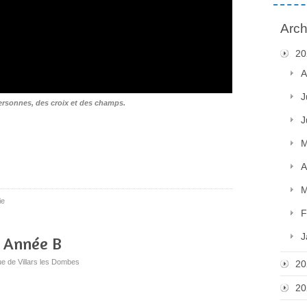
Arch
20
A
J
ersonnes, des croix et des champs.
J
M
A
M
ie
F
J
 Année B
ue de Villars les Dombes
20
20