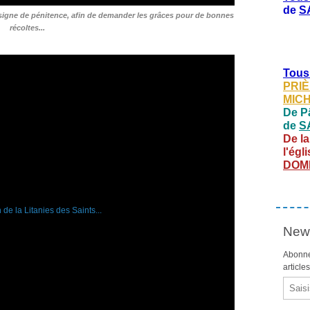
de
S
n signe de pénitence, afin de demander les grâces pour de bonnes
récoltes...
Tous
PRIÈ
MIC
De Pâ
de
S
De la
l'égl
DOM
News
Abonne
article
Email