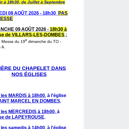
ir à 18h30, de Juillet à Septembre
DI 08 AOÛT 2026 - 18h30
PAS
MESSE
NCHE 09 AOÛT 2026 -
18h30 à
lise de VILLARS-LES-DOMBES
:
e
e Messe du 19
dimanche du TO -
 A.
IÈRE DU CHAPELET DANS
NOS ÉGLISES
 les MARDIS à 18h00
,
à l'église
AINT MARCEL EN DOMBES
.
 les MERCREDIS à 18h00,
à
lise de LAPEYROUSE
.
 les samedis à 14h00
, à l'église