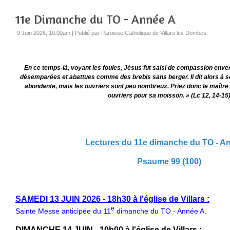
11e Dimanche du TO - Année A
9 Juin 2026, 10:00am
|
Publié par Paroisse Catholique de Villars les Dombes
En ce temps-là, voyant les foules, Jésus fut saisi de compassion enver
désemparées et abattues comme des brebis sans berger. Il dit alors à s
abondante, mais les ouvriers sont peu nombreux. Priez donc le maître
ouvriers pour sa moisson. » (Lc 12, 14-15
Lectures du 11e dimanche du TO - A
Psaume 99 (100)
SAMEDI 13 JUIN 2026 - 18h30 à l'église de Villars :
e
Sainte Messe anticipée du 11
dimanche du TO - Année A.
DIMANCHE 14 JUIN - 10h00 à l'église de Villars :