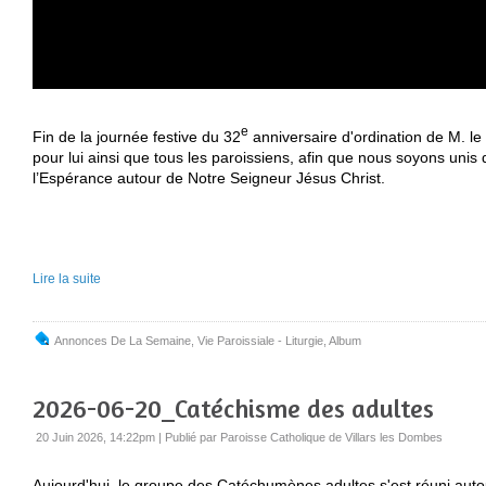
e
Fin de la journée festive du 32
anniversaire d'ordination de M. le
pour lui ainsi que tous les paroissiens, afin que nous soyons unis d
l’Espérance autour de Notre Seigneur Jésus Christ.
Lire la suite
Annonces De La Semaine
,
Vie Paroissiale - Liturgie
,
Album
2026-06-20_Catéchisme des adultes
20 Juin 2026, 14:22pm
|
Publié par Paroisse Catholique de Villars les Dombes
Aujourd'hui, le groupe des Catéchumènes adultes s'est réuni auto