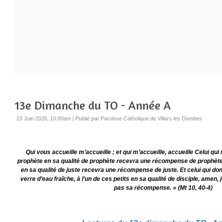
13e Dimanche du TO - Année A
23 Juin 2026, 10:00am
|
Publié par Paroisse Catholique de Villars les Dombes
Qui vous accueille m’accueille ; et qui m’accueille, accueille Celui qu
prophète en sa qualité de prophète recevra une récompense de prophète 
en sa qualité de juste recevra une récompense de juste. Et celui qui d
verre d’eau fraîche, à l’un de ces petits en sa qualité de disciple, amen, j
pas sa récompense. » (Mt 10, 40-4)