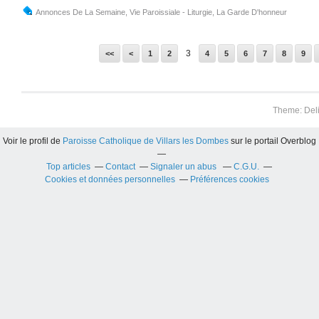
Annonces De La Semaine
,
Vie Paroissiale - Liturgie
,
La Garde D'honneur
3
<<
<
1
2
4
5
6
7
8
9
Theme: Del
Voir le profil de
Paroisse Catholique de Villars les Dombes
sur le portail Overblog
Top articles
Contact
Signaler un abus
C.G.U.
Cookies et données personnelles
Préférences cookies