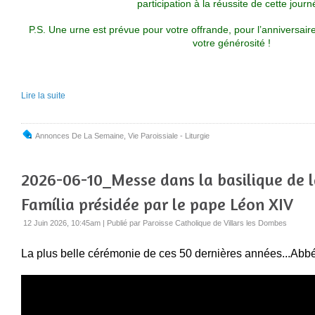
participation à la réussite de cette journ
P.S. Une urne est prévue pour votre offrande, pour l’anniversair
votre générosité !
Lire la suite
Annonces De La Semaine
,
Vie Paroissiale - Liturgie
2026-06-10_Messe dans la basilique de 
Família présidée par le pape Léon XIV
12 Juin 2026, 10:45am
|
Publié par Paroisse Catholique de Villars les Dombes
La plus belle cérémonie de ces 50 dernières années...Abbé