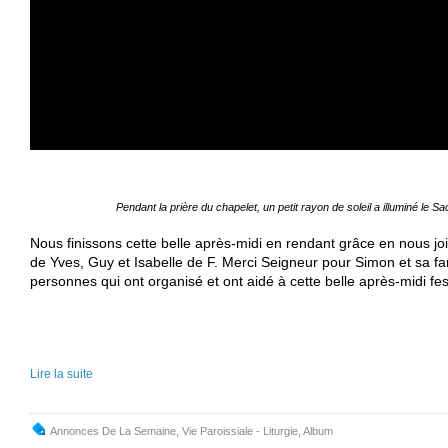
Pendant la prière du chapelet, un petit rayon de soleil a illuminé le
Nous finissons cette belle après-midi en rendant grâce en nous jo
de Yves, Guy et Isabelle de F. Merci Seigneur pour Simon et sa fam
personnes qui ont organisé et ont aidé à cette belle après-midi fes
Lire la suite
Annonces De La Semaine
,
Vie Paroissiale - Liturgie
,
Album