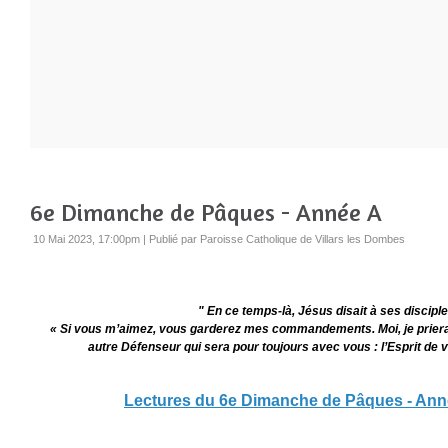
6e Dimanche de Pâques - Année A
10 Mai 2023, 17:00pm
|
Publié par Paroisse Catholique de Villars les Dombes
"
En ce temps-là, Jésus disait à ses disciple
« Si vous m’aimez, vous garderez mes commandements. Moi, je prierai 
autre Défenseur qui sera pour toujours avec vous : l’Esprit de vér
Lectures du 6e Dimanche de Pâques - Ann